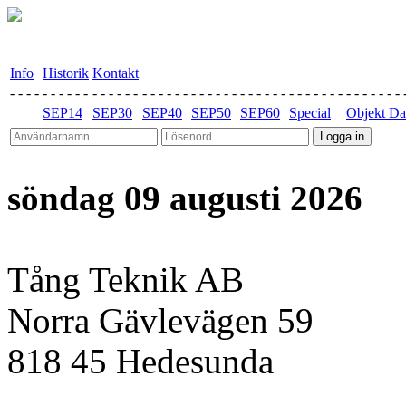
Info
Historik
Kontakt
- - - -
- - - - - -
- - - - - -
- - - - - -
- - - - - -
- - - - - -
- - - - - - -
- - - - - - - 
SEP14
SEP30
SEP40
SEP50
SEP60
Special
Objekt Da
söndag 09 augusti 2026
Tång Teknik AB
Norra Gävlevägen 59
818 45 Hedesunda