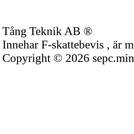
Tång Teknik AB ®
Innehar F-skattebevis , är 
Copyright © 2026 sepc.min
Sundbergs Elektroniska Proc
data, datorer, dator, pc, ma
slangstyrning, spoltryck, ro
lastbil, shitsuckingtruck, sp